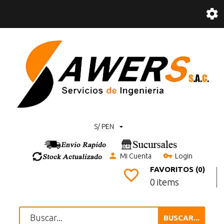
S/ PEN
Mi Cuenta
Login
FAVORITOS (0)
0 items
BUSCAR...