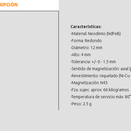
RIPCIÓN
Caracteristicas:
-Material: Neodimio (NdFeB)
-Forma: Redondo
-Diámetro: 12 mm
-Alto: 4 mm
-Tolerancia: +/- 0 - 1.5 mm
-Sentido de magnetización: axial (p
-Revestimiento: niquelado (Ni-Cu-
-Magnetización: N45
-Fza. sujec. aprox: 66 kilogramos
-Temperatura de servicio máx: 80
-Peso: 2.5 g