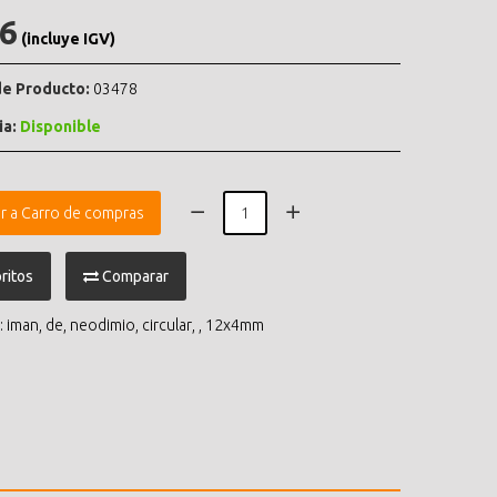
.6
(incluye IGV)
e Producto:
03478
ia:
Disponible
r a Carro de compras
ritos
Comparar
:
iman
,
de
,
neodimio
,
circular
,
,
12x4mm