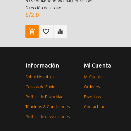
N35 Forma: Redondo magnetización:
Dirección del grosor ..
S/2.0
Información
Mi Cuenta
Sobre Nosotros
Mi Cuenta
Costos de Envío
Ordenes
Política de Privacidad
Favoritos
Términos & Condiciones
Contáctanos
Política de devoluciones