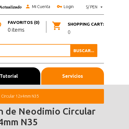
Mi Cuenta
Login
S/ PEN
FAVORITOS (0)
SHOPPING CART:
0 items
0
BUSCAR...
Tutorial
Servicios
 Circular 12x4mm N35
n de Neodimio Circular
4mm N35