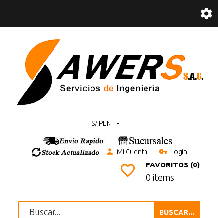
S/ PEN
Mi Cuenta
Login
FAVORITOS (0)
0 items
BUSCAR...