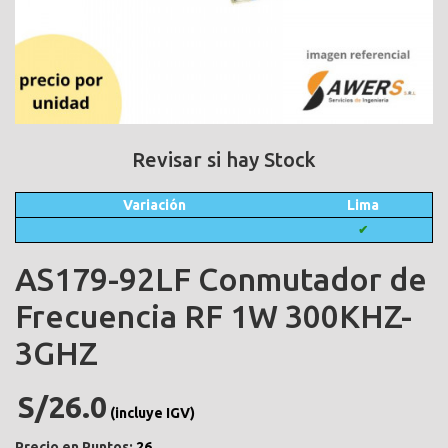
Revisar si hay Stock
Variación
Lima
✔
AS179-92LF Conmutador de
Frecuencia RF 1W 300KHZ-
3GHZ
S/26.0
(incluye IGV)
Precio en Puntos:
26