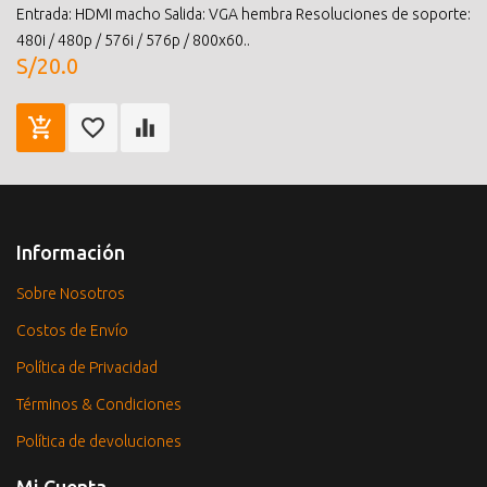
Entrada: HDMI macho Salida: VGA hembra Resoluciones de soporte:
480i / 480p / 576i / 576p / 800x60..
S/20.0
Información
Sobre Nosotros
Costos de Envío
Política de Privacidad
Términos & Condiciones
Política de devoluciones