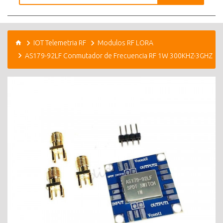
IOT Telemetria RF
Modulos RF LORA
AS179-92LF Conmutador de Frecuencia RF 1W 300KHZ-3GHZ