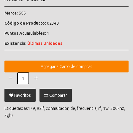
Marca:
SGS
Código de Producto:
02340
Puntos Acumulables:
1
Existencia:
Últimas Unidades
Agregar a Carro de compras
Favoritos
Comparar
Etiquetas:
as179
,
92lf
,
conmutador
,
de
,
frecuencia
,
rf
,
1w
,
300khz
,
3ghz