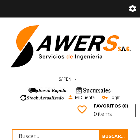
S/ PEN
Mi Cuenta
Login
FAVORITOS (0)
0 items
BUSCAR...