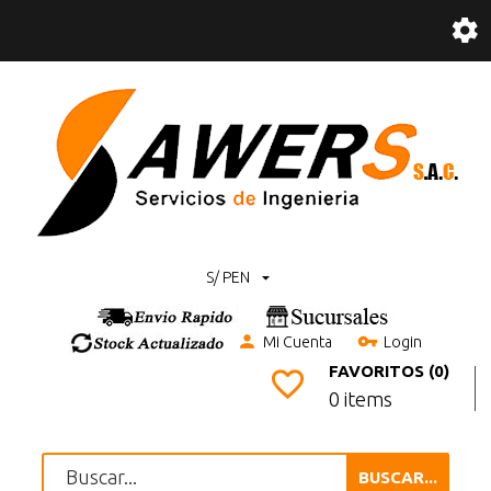
S/ PEN
Mi Cuenta
Login
FAVORITOS (0)
0 items
BUSCAR...