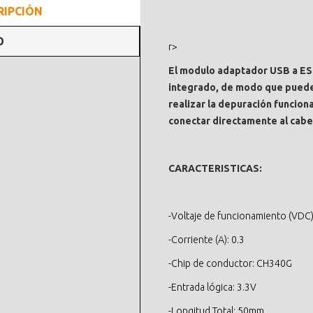
RIPCIÓN
O
r>
El modulo adaptador USB a ES
integrado, de modo que puede 
realizar la depuración funcion
conectar directamente al cabez
CARACTERISTICAS:
-Voltaje de funcionamiento (VDC):
-Corriente (A): 0.3
-Chip de conductor: CH340G
-Entrada lógica: 3.3V
-Longitud Total: 50mm