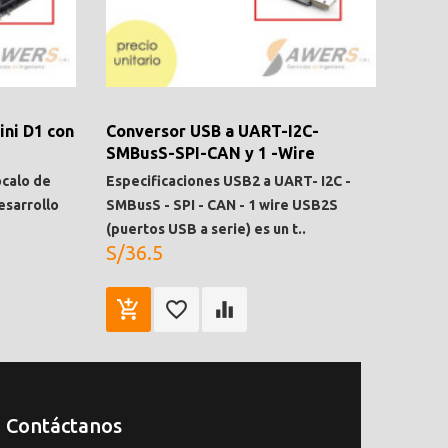
ni D1 con
Conversor USB a UART-I2C-
SMBusS-SPI-CAN y 1 -Wire
ócalo de
Especificaciones USB2 a UART- I2C -
esarrollo
SMBusS - SPI - CAN - 1 wire USB2S
(puertos USB a serie) es un t..
S/36.5
Contáctanos