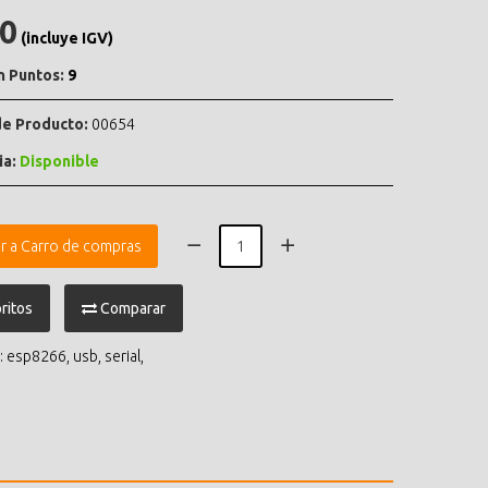
.0
(incluye IGV)
n Puntos:
9
e Producto:
00654
ia:
Disponible
r a Carro de compras
ritos
Comparar
:
esp8266
,
usb
,
serial
,