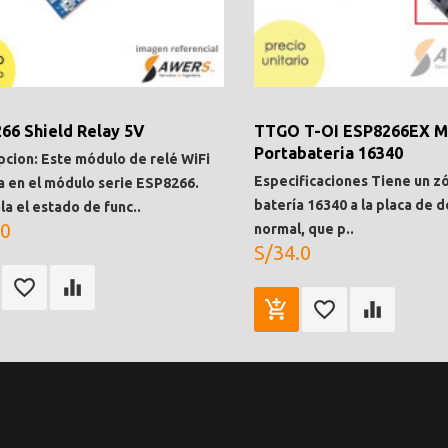
66 Shield Relay 5V
TTGO T-OI ESP8266EX Mi
Portabateria 16340
pcion: Este módulo de relé WiFi
Especificaciones Tiene un z
a en el módulo serie ESP8266.
batería 16340 a la placa de d
la el estado de func..
.0
normal, que p..
S/34.0