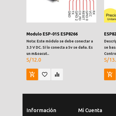
Modulo ESP-01S ESP8266
ESP82
Nota: Este módulo se debe conectar a
Descri
3.3 V DC. Si lo conecta a 5v se daña. Es
se bas
un m&oacut..
Contro
S/12.0
S/13
Información
Mi Cuenta