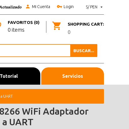
Mi Cuenta
Login
S/ PEN
FAVORITOS (0)
SHOPPING CART:
0 items
0
BUSCAR...
Tutorial
Servicios
 a UART
8266 WiFi Adaptador
 a UART