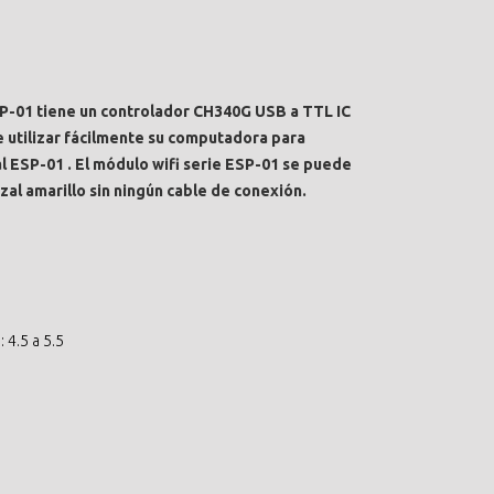
P-01 tiene un controlador CH340G USB a TTL IC
utilizar fácilmente su computadora para
al ESP-01 . El módulo wifi serie ESP-01 se puede
al amarillo sin ningún cable de conexión.
 4.5 a 5.5