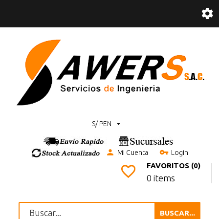
S/ PEN
Mi Cuenta
Login
FAVORITOS (0)
0 items
BUSCAR...