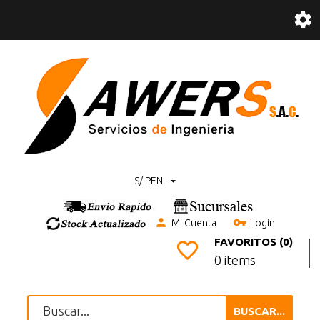
S/ PEN
Mi Cuenta
Login
FAVORITOS (0)
0 items
BUSCAR...