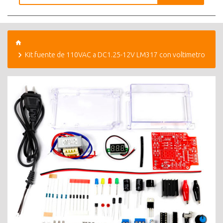
Kit fuente de 110VAC a DC1.25-12V LM317 con voltimetro