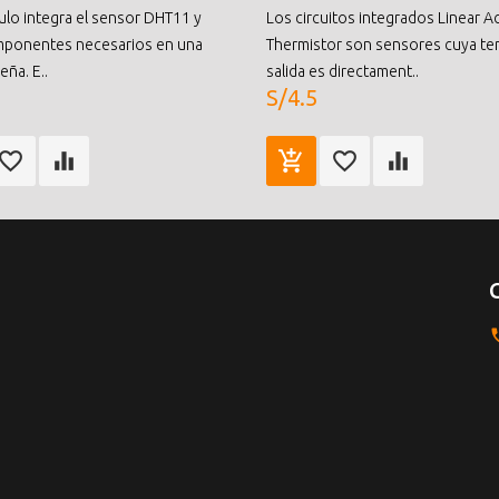
lo integra el sensor DHT11 y
Los circuitos integrados Linear A
mponentes necesarios en una
Thermistor son sensores cuya te
ña. E..
salida es directament..
S/4.5