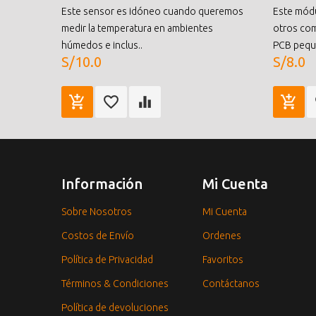
Este sensor es idóneo cuando queremos
Este módu
medir la temperatura en ambientes
otros co
húmedos e inclus..
PCB peque
S/10.0
S/8.0
Información
Mi Cuenta
Sobre Nosotros
Mi Cuenta
Costos de Envío
Ordenes
Política de Privacidad
Favoritos
Términos & Condiciones
Contáctanos
Política de devoluciones