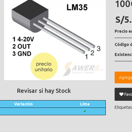
100
S/5
Precio e
Código d
Existenc
Agrega
Revisar si hay Stock
Favo
Variación
Lima
Etiquetas
✔