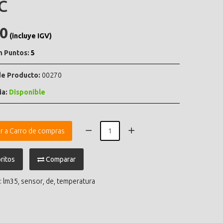
C
.0
(incluye IGV)
n Puntos:
5
e Producto:
00270
ia:
Disponible
r a Carro de compras
ritos
Comparar
:
lm35
,
sensor
,
de
,
temperatura