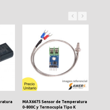
ratura
MAX6675 Sensor de Temperatura
HS1101
0-800C y Termocupla Tipo K
humeda