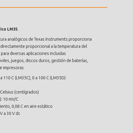
gico LM35
ura analógicos de Texas Instruments proporciona
 directamente proporcional a la temperatura del
para diversas aplicaciones incluidas
iles, juegos, discos duros, gestión de baterías,
 e impresoras
 a 110 C (LM35C), 0 a 100 C (LM35D)
Celsius (centígrados)
a): 10 mV/C
ento, 0,08 C en aire estático
V a 30 V dc