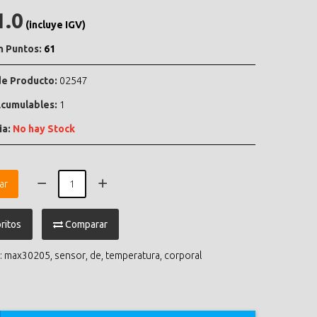
1.0
(incluye IGV)
n Puntos:
61
e Producto:
02547
cumulables:
1
ia:
No hay Stock
ar
ritos
Comparar
:
max30205
,
sensor
,
de
,
temperatura
,
corporal