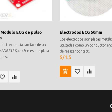
 Modulo ECG de pulso
Electrodos ECG 50mm
o
Los electrodos son placas metáli
r de frecuencia cardíaca de un
utilizadas como un conductor en
e AD8232 SparkFun es una placa
de realizar contact..
S/1.5
ue s..