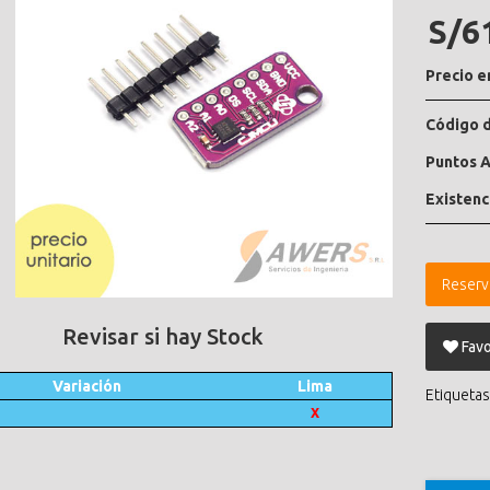
S/6
Precio e
Código d
Puntos A
Existenc
Reserv
Revisar si hay Stock
Favo
Variación
Lima
Etiquetas
X