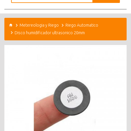
Metereologia y Riego
Riego Automatico
Disco humidificador ultrasonico 20mm