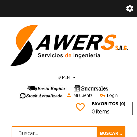
S/ PEN
Mi Cuenta
Login
FAVORITOS (0)
0 items
BUSCAR...