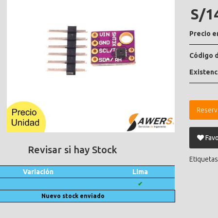
S/1
Precio e
Código d
Existenc
Reserv
Favo
Revisar si hay Stock
Etiquetas
Variación
Lima
✔
Nuevo stock enviado