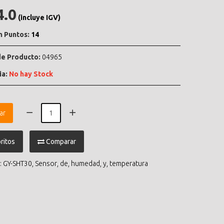
4.0
(incluye IGV)
n Puntos:
14
e Producto:
04965
ia:
No hay Stock
ar
ritos
Comparar
:
GY-SHT30
,
Sensor
,
de
,
humedad
,
y
,
temperatura