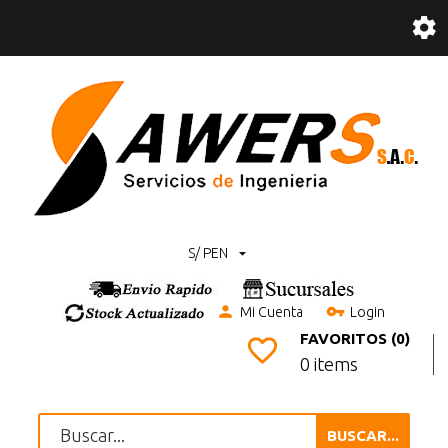
S/ PEN
Mi Cuenta
Login
FAVORITOS (0)
0 items
BUSCAR...