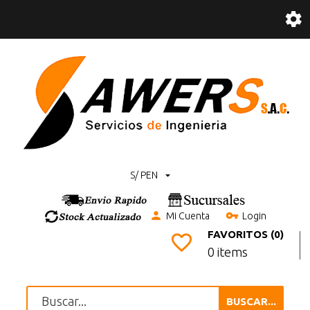
S/ PEN
Mi Cuenta
Login
FAVORITOS (0)
0 items
BUSCAR...