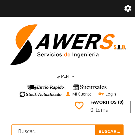
S/ PEN
Mi Cuenta
Login
FAVORITOS (0)
0 items
BUSCAR...