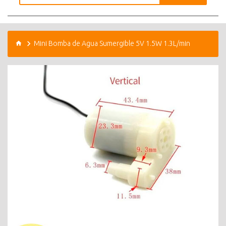
Mini Bomba de Agua Sumergible 5V 1.5W 1.3L/min