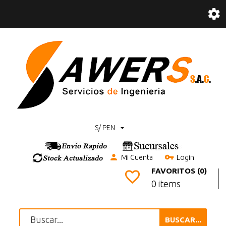
S/ PEN
Mi Cuenta
Login
FAVORITOS (0)
0 items
BUSCAR...