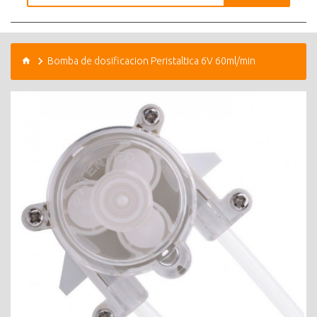
Bomba de dosificacion Peristaltica 6V 60ml/min