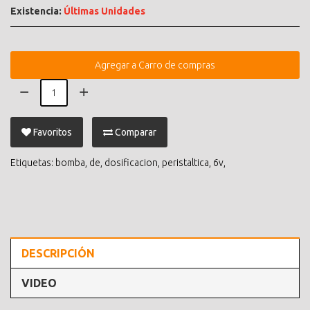
Existencia:
Últimas Unidades
Agregar a Carro de compras
Favoritos
Comparar
Etiquetas:
bomba
,
de
,
dosificacion
,
peristaltica
,
6v
,
DESCRIPCIÓN
VIDEO