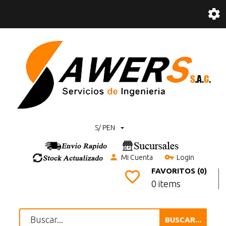
S/ PEN
Mi Cuenta
Login
FAVORITOS (0)
0 items
BUSCAR...