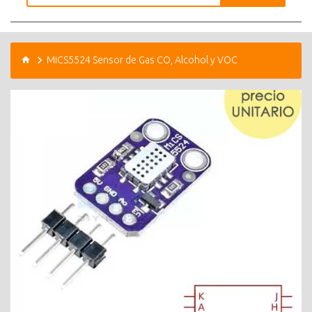
MiCS5524 Sensor de Gas CO, Alcohol y VOC