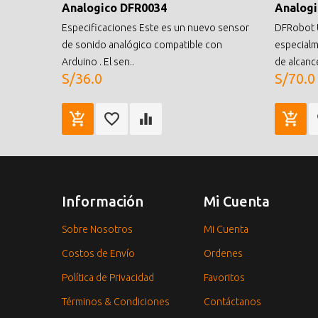
Analogico DFR0034
Analog
Especificaciones Este es un nuevo sensor
DFRobot 
de sonido analógico compatible con
especialm
Arduino . El sen..
de alcance
S/36.0
S/70.0
Información
Mi Cuenta
Sobre Nosotros
Mi Cuenta
Costos de Envío
Ordenes
Política de Privacidad
Favoritos
Términos & Condiciones
Contáctanos