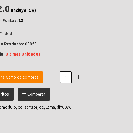
2.0
(incluye IGV)
n Puntos:
22
Frobot
e Producto:
00853
ia:
Últimas Unidades
r a Carro de compras
ritos
Comparar
:
modulo
,
de
,
sensor
,
de
,
llama
,
dfr0076