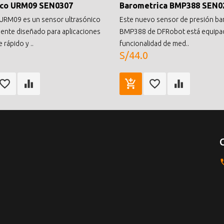
ico URM09 SEN0307
Barometrica BMP388 SEN0
URM09 es un sensor ultrasónico
Este nuevo sensor de presión ba
ente diseñado para aplicaciones
BMP388 de DFRobot está equipad
 rápido y ..
funcionalidad de med..
S/44.0