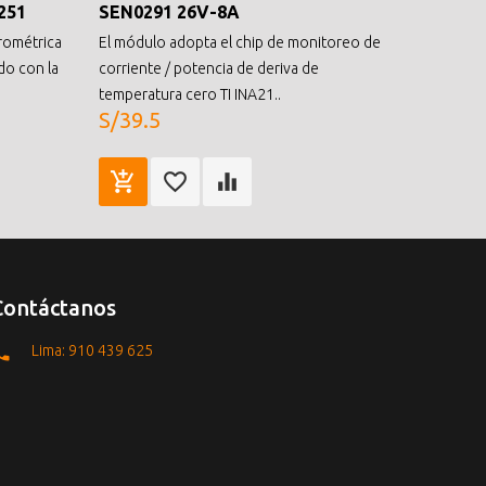
251
SEN0291 26V-8A
rométrica
El módulo adopta el chip de monitoreo de
o con la
corriente / potencia de deriva de
temperatura cero TI INA21..
S/39.5
Contáctanos
Lima: 910 439 625