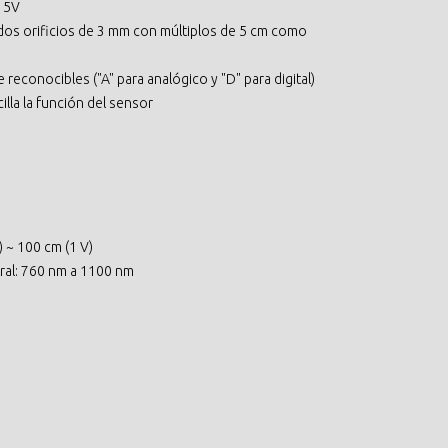
a 5V
dos orificios de 3 mm con múltiplos de 5 cm como
reconocibles ("A" para analógico y "D" para digital)
illa la función del sensor
 ~ 100 cm (1 V)
ral: 760 nm a 1100 nm