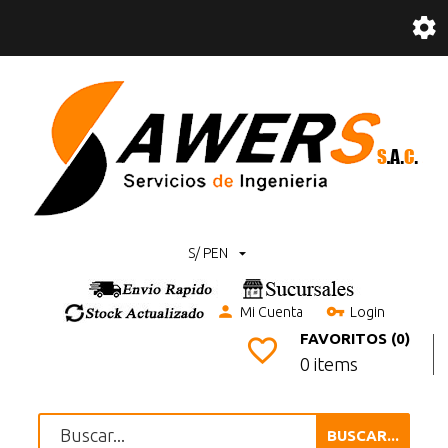
S/ PEN
Mi Cuenta
Login
FAVORITOS (0)
0 items
BUSCAR...