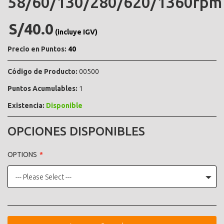
58/60/130/280/620/1360rpm
S/40.0
(incluye IGV)
Precio en Puntos:
40
Código de Producto:
00500
Puntos Acumulables:
1
Existencia:
Disponible
OPCIONES DISPONIBLES
OPTIONS
--- Please Select ---