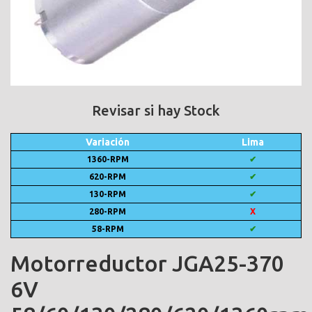
Revisar si hay Stock
Variación
Lima
1360-RPM
✔
620-RPM
✔
130-RPM
✔
280-RPM
X
58-RPM
✔
Motorreductor JGA25-370
6V