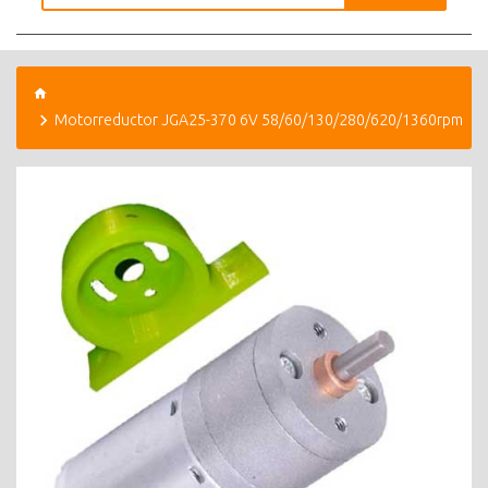
Motorreductor JGA25-370 6V 58/60/130/280/620/1360rpm