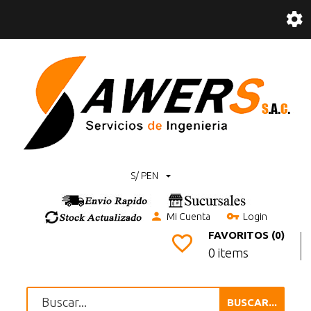
S/ PEN
Mi Cuenta
Login
FAVORITOS (0)
0 items
BUSCAR...