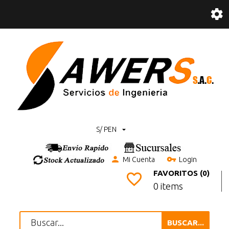
S/ PEN
Mi Cuenta
Login
FAVORITOS (0)
0 items
BUSCAR...