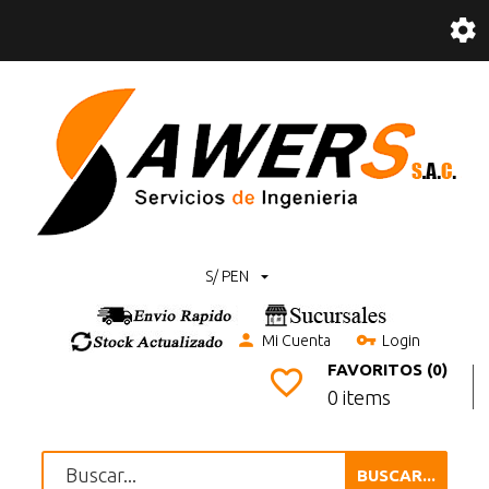
S/ PEN
Mi Cuenta
Login
FAVORITOS (0)
0 items
BUSCAR...