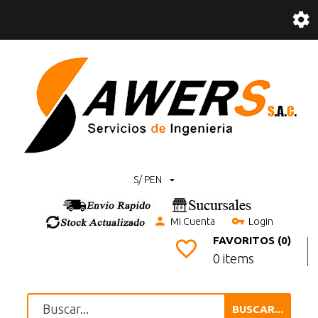
S/ PEN
Mi Cuenta
Login
FAVORITOS (0)
0 items
BUSCAR...