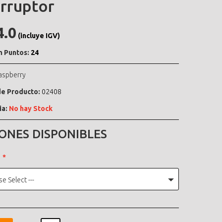
erruptor
4.0
(incluye IGV)
n Puntos:
24
aspberry
e Producto:
02408
ia:
No hay Stock
ONES DISPONIBLES
se Select ---