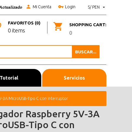
Mi Cuenta
Login
S/ PEN
FAVORITOS (0)
SHOPPING CART:
0 items
0
BUSCAR...
Tutorial
Servicios
-3A MicroUSB-Tipo C con Interruptor
gador Raspberry 5V-3A
roUSB-Tipo C con