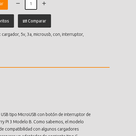
ar
ritos
Comparar
:
cargador
,
5v
,
3a
,
microusb
,
con
,
interruptor
,
e USB tipo MicroUSB con botón de interruptor de
ry Pi 3 Modelo B. Como sabemos, el modelo
 de compatibilidad con algunos cargadores