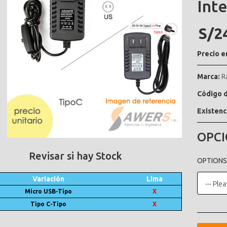
Int
S/2
Precio e
Marca:
R
Código d
Existenc
OPCI
Revisar si hay Stock
OPTIONS
Variación
Lima
--- Plea
Micro USB-Tipo
X
Tipo C-Tipo
X