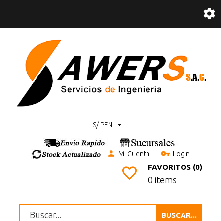
S/ PEN
Mi Cuenta
Login
FAVORITOS (0)
0 items
BUSCAR...