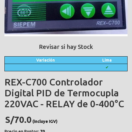
Revisar si hay Stock
Variación
Lima
✔
REX-C700 Controlador
Digital PID de Termocupla
220VAC - RELAY de 0-400°C
S/70.0
(incluye IGV)
Precio en Puntos:
70