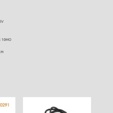
 5V
n: 10MO
 cm