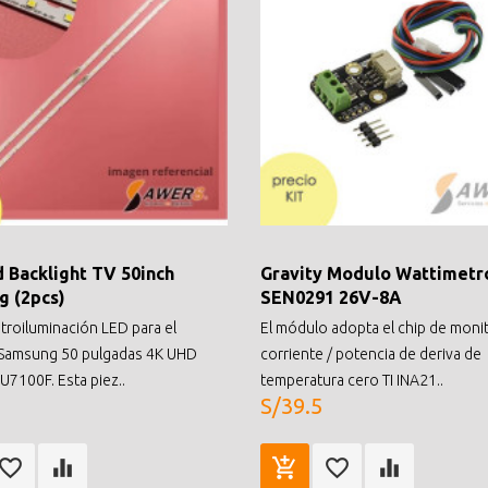
d Backlight TV 50inch
Gravity Modulo Wattimetr
 (2pcs)
SEN0291 26V-8A
etroiluminación LED para el
El módulo adopta el chip de moni
 Samsung 50 pulgadas 4K UHD
corriente / potencia de deriva de
7100F. Esta piez..
temperatura cero TI INA21..
S/39.5