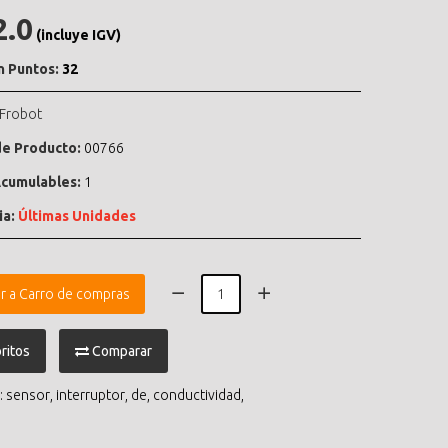
2.0
(incluye IGV)
n Puntos:
32
Frobot
e Producto:
00766
cumulables:
1
ia:
Últimas Unidades
r a Carro de compras
ritos
Comparar
:
sensor
,
interruptor
,
de
,
conductividad
,