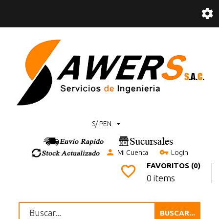
S/ PEN
Mi Cuenta
Login
FAVORITOS (0)
0 items
BUSCAR...