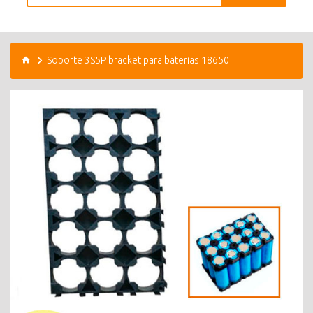
Soporte 3S5P bracket para baterias 18650