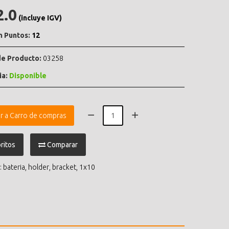
2.0
(incluye IGV)
n Puntos:
12
e Producto:
03258
ia:
Disponible
r a Carro de compras
ritos
Comparar
:
bateria
,
holder
,
bracket
,
1x10