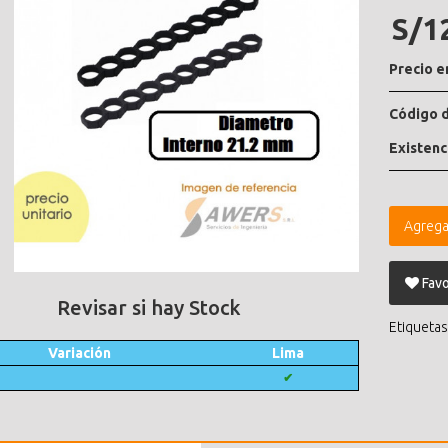
S/1
Precio e
Código d
Existenc
Agrega
Favo
Revisar si hay Stock
Etiquetas
Variación
Lima
✔