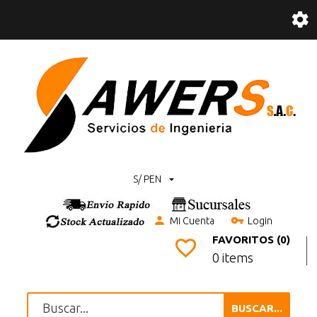
S/ PEN
Mi Cuenta
Login
FAVORITOS (0)
0 items
BUSCAR...