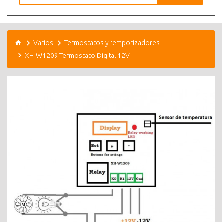
Varios
Termostatos y temporizadores
XH-W1209 Termostato Digital 12V