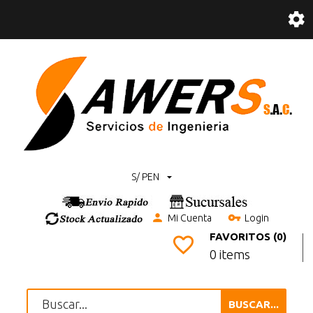
S/ PEN
Mi Cuenta
Login
FAVORITOS (0)
0 items
BUSCAR...