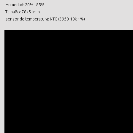
-Humedad: 20% - 85%.
-Tamaño: 78x51mm
-sensor de temperatura: NTC (3950-10k 1%)