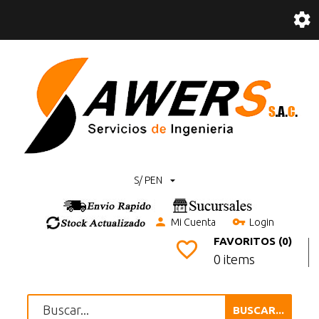
S/ PEN
Mi Cuenta
Login
FAVORITOS (0)
0 items
BUSCAR...