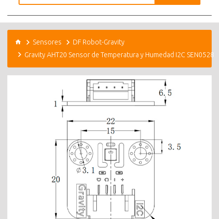
Sensores
DF Robot-Gravity
Gravity AHT20 Sensor de Temperatura y Humedad I2C SEN0528