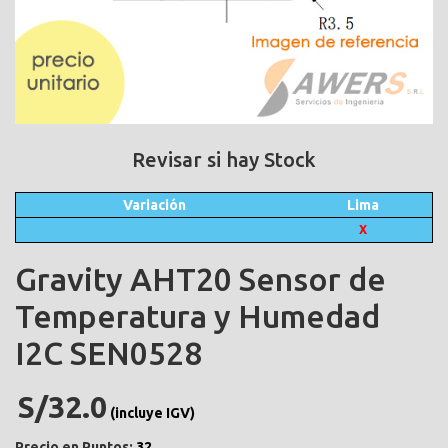
Revisar si hay Stock
Variación
Lima
X
Gravity AHT20 Sensor de
Temperatura y Humedad
I2C SEN0528
S/32.0
(incluye IGV)
Precio en Puntos:
32