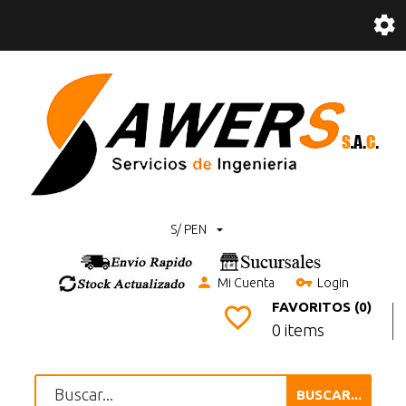
S/ PEN
Mi Cuenta
Login
FAVORITOS (0)
0 items
BUSCAR...