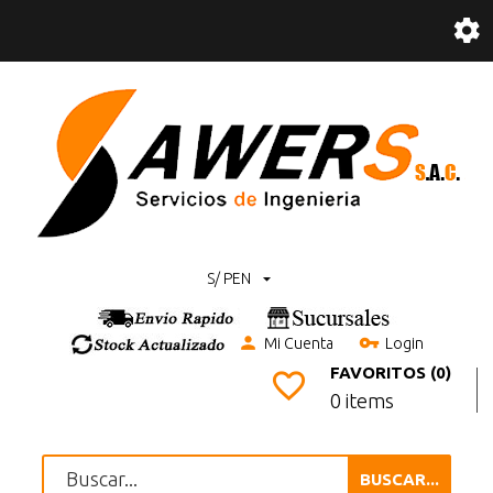
S/ PEN
Mi Cuenta
Login
FAVORITOS (0)
0 items
BUSCAR...