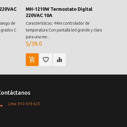
 220VAC
MH-1210W Termostato Digital
220VAC 10A
 Rango de
Características: -Mini controlador de
0 grados C
temperatura Con pantalla led grande y clara
para una me..
S/38.0
Contáctanos
Lima: 910 439 625