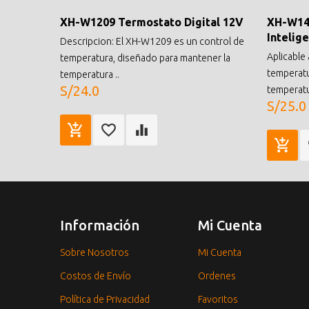
XH-W1209 Termostato Digital 12V
XH-W140
Intelig
Descripcion: El XH-W1209 es un control de
Aplicable
temperatura, diseñado para mantener la
temperatu
temperatura ..
S/24.0
temperatu
S/25.0
Información
Mi Cuenta
Sobre Nosotros
Mi Cuenta
Costos de Envío
Ordenes
Política de Privacidad
Favoritos