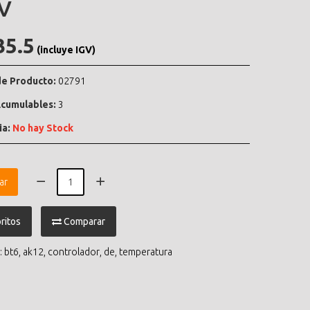
V
35.5
(incluye IGV)
e Producto:
02791
cumulables:
3
ia:
No hay Stock
ar
ritos
Comparar
:
bt6
,
ak12
,
controlador
,
de
,
temperatura