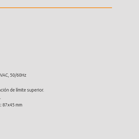
0VAC, 50/60Hz
ación de límite superior.
.
x: 87x45 mm