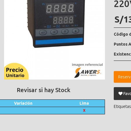
220
S/1
Código d
Puntos A
Existenc
Reserv
Revisar si hay Stock
Favo
Variación
Lima
Etiquetas
X