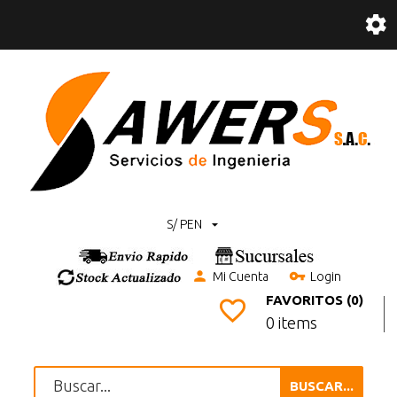
S/ PEN
Mi Cuenta
Login
FAVORITOS (0)
0 items
BUSCAR...