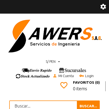
S/ PEN
Mi Cuenta
Login
FAVORITOS (0)
0 items
BUSCAR...