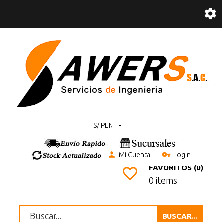
S/ PEN
Mi Cuenta
Login
FAVORITOS (0)
0 items
BUSCAR...