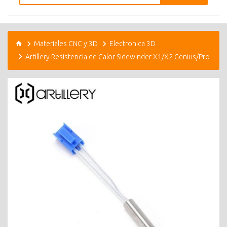
Materiales CNC y 3D
Electronica 3D
Artillery Resistencia de Calor Sidewinder X1/X2 Genius/Pro