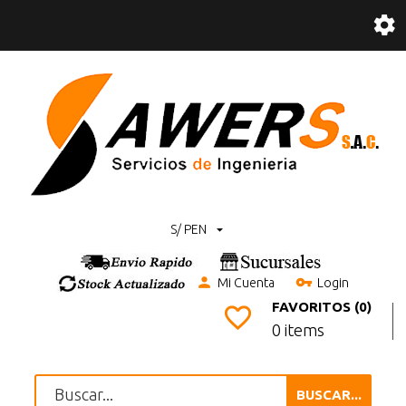
S/ PEN
Mi Cuenta
Login
FAVORITOS (0)
0 items
BUSCAR...