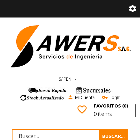
S/ PEN
Mi Cuenta
Login
FAVORITOS (0)
0 items
BUSCAR...