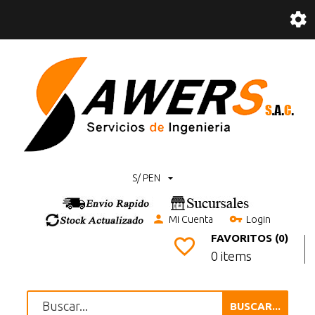
S/ PEN
Mi Cuenta
Login
FAVORITOS (0)
0 items
BUSCAR...