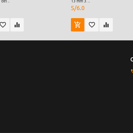
del ..
13 mm 3. ..
S/6.0