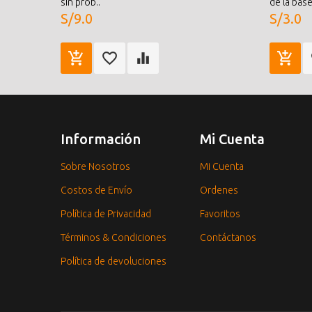
sin prob..
de la base 
S/9.0
S/3.0
Información
Mi Cuenta
Sobre Nosotros
Mi Cuenta
Costos de Envío
Ordenes
Política de Privacidad
Favoritos
Términos & Condiciones
Contáctanos
Política de devoluciones