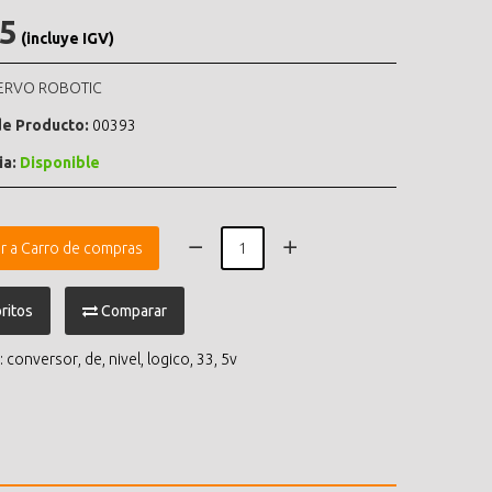
.5
(incluye IGV)
ERVO ROBOTIC
e Producto:
00393
ia:
Disponible
r a Carro de compras
ritos
Comparar
:
conversor
,
de
,
nivel
,
logico
,
33
,
5v