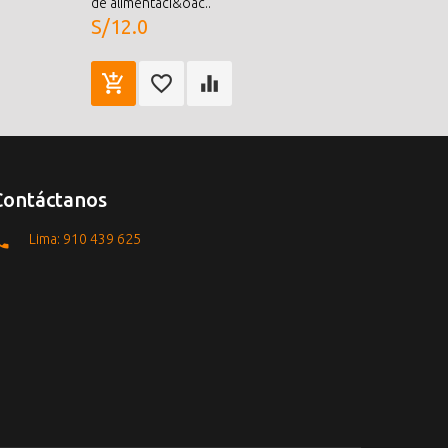
de alimentaci&oac..
S/12.0
Contáctanos
Lima: 910 439 625