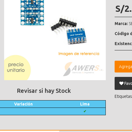
S/2
Marca:
S
Código d
Existenc
Agrega
Favo
Revisar si hay Stock
Etiquetas
Variación
Lima
✔