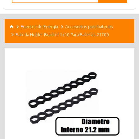
Fuentes de Energia
Accesorios para baterias
Bateria Holder Bracket 1x10 Para Baterias 21700