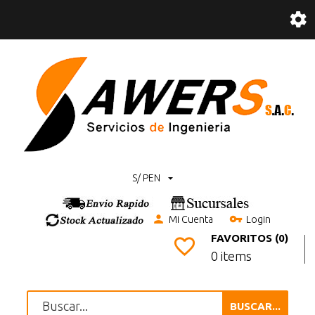
S/ PEN
Mi Cuenta
Login
FAVORITOS (0)
0 items
BUSCAR...