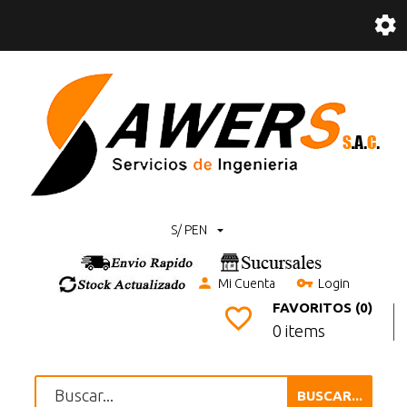
S/ PEN
Mi Cuenta
Login
FAVORITOS (0)
0 items
BUSCAR...