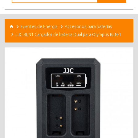
Fuentes de Energia
Accesorios para baterias
JJC BLN1 Cargador de bateria Dual para Olympus BLN-1