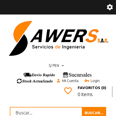
S/ PEN
Mi Cuenta
Login
FAVORITOS (0)
0 items
BUSCAR...