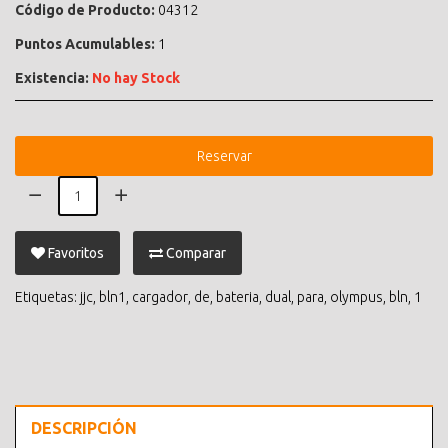
Código de Producto:
04312
Puntos Acumulables:
1
Existencia:
No hay Stock
Reservar
Favoritos
Comparar
Etiquetas:
jjc
,
bln1
,
cargador
,
de
,
bateria
,
dual
,
para
,
olympus
,
bln
,
1
DESCRIPCIÓN