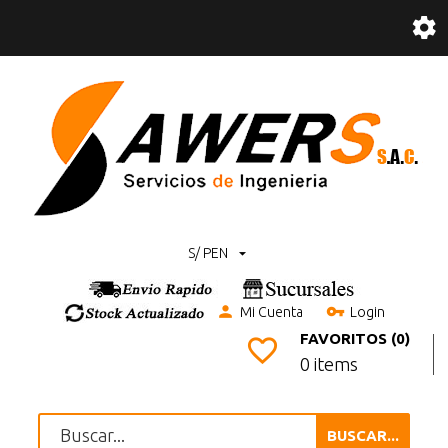
S/ PEN
Mi Cuenta
Login
FAVORITOS (0)
0 items
BUSCAR...