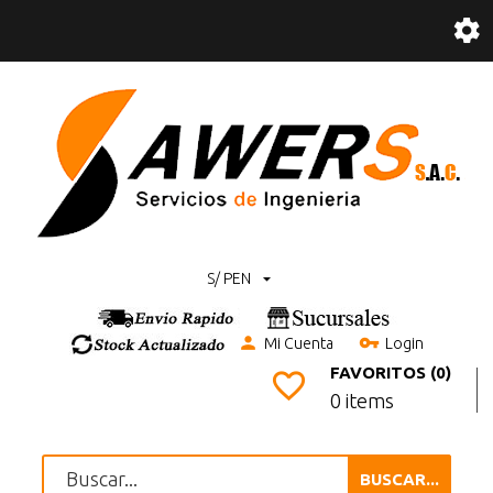
S/ PEN
Mi Cuenta
Login
FAVORITOS (0)
0 items
BUSCAR...