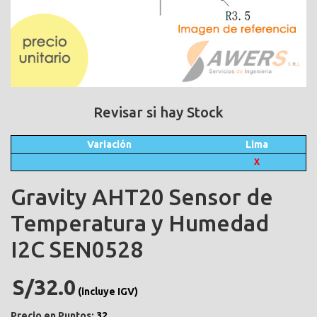
Revisar si hay Stock
Variación
Lima
X
Gravity AHT20 Sensor de
Temperatura y Humedad
I2C SEN0528
S/32.0
(incluye IGV)
Precio en Puntos:
32