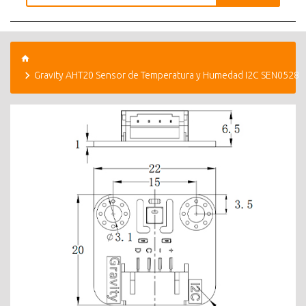
Gravity AHT20 Sensor de Temperatura y Humedad I2C SEN0528