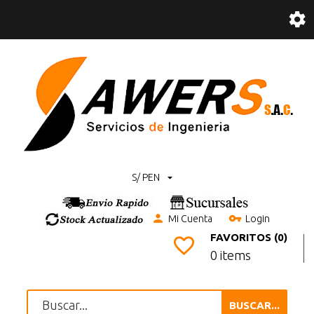
S/ PEN
Mi Cuenta
Login
FAVORITOS (0)
0 items
BUSCAR...