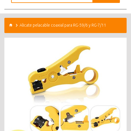
Alicate pelacable coaxial para RG-59/6 y RG-7/11