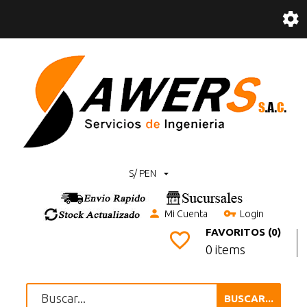
S/ PEN
Mi Cuenta
Login
FAVORITOS (0)
0 items
BUSCAR...