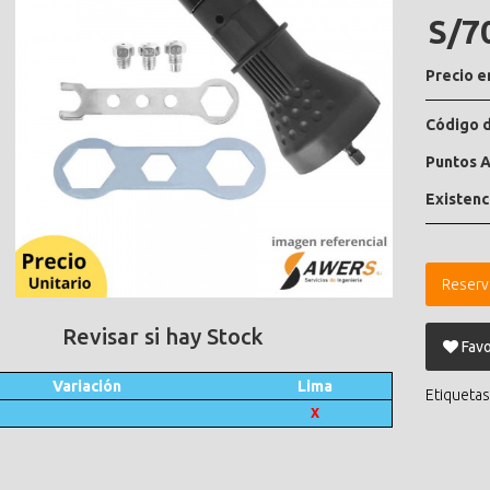
S/7
Precio e
Código d
Puntos A
Existenc
Reserv
Revisar si hay Stock
Favo
Variación
Lima
Etiquetas
X