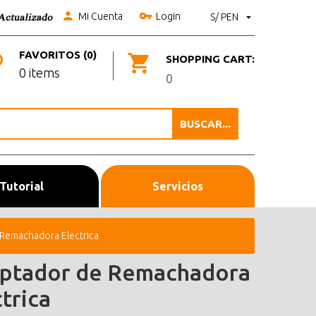
Mi Cuenta
Login
S/ PEN
FAVORITOS (0)
SHOPPING CART:
0 items
0
BUSCAR...
Tutorial
Servicios
Remachadora Electrica
ptador de Remachadora
trica