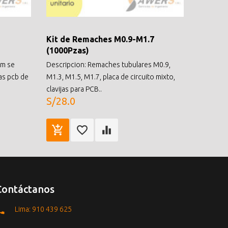
Kit de Remaches M0.9-M1.7
(1000Pzas)
mm se
Descripcion: Remaches tubulares M0.9,
cas pcb de
M1.3, M1.5, M1.7, placa de circuito mixto,
clavijas para PCB..
S/28.0
Contáctanos
Lima: 910 439 625