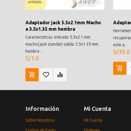
Adaptador jack 5.5x2.1mm Macho
Adaptad
a 3.5x1.35 mm hembra
Herramien
Caracteristicas: entrada: 5.5x2.1 mm
recuperac
macho( jack standar) salida: 3.5x1.35 mm
este a..
S/35.0
hembra ..
S/1.0
Información
Mi Cuenta
Sobre Nosotros
Mi Cuenta
Costos de Envío
Ordenes