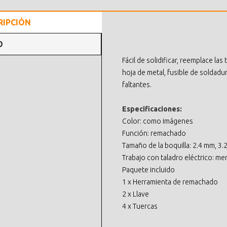
RIPCIÓN
O
Fácil de solidificar, reemplace la
hoja de metal, fusible de soldadu
faltantes.
Especificaciones:
Color: como imágenes
Función: remachado
Tamaño de la boquilla: 2.4 mm, 3
Trabajo con taladro eléctrico: m
Paquete incluido
1 x Herramienta de remachado
2 x Llave
4 x Tuercas