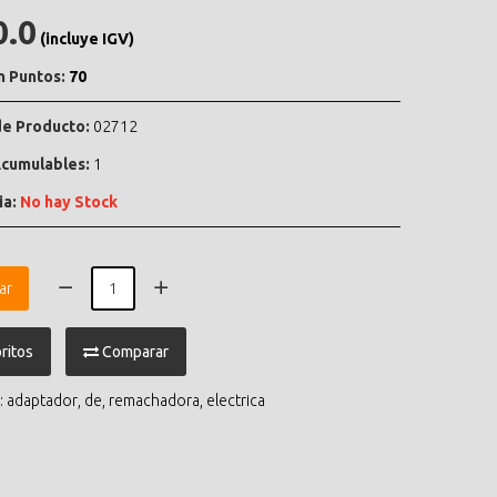
0.0
(incluye IGV)
n Puntos:
70
e Producto:
02712
cumulables:
1
ia:
No hay Stock
ar
ritos
Comparar
:
adaptador
,
de
,
remachadora
,
electrica